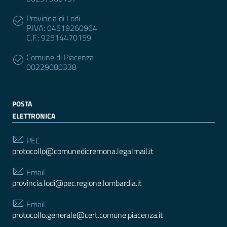
Provincia di Lodi
P.IVA: 04519260964
C.F.: 92514470159
Comune di Piacenza
00229080338
POSTA
ELETTRONICA
PEC
protocollo@comunedicremona.legalmail.it
Email
provincia.lodi@pec.regione.lombardia.it
Email
protocollo.generale@cert.comune.piacenza.it