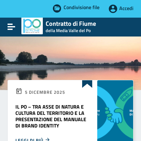
Condivisione file
Accedi
Vai ai contenuti
Contratto di Fiume
Attiva / disattiva la navigazione
Vai al menu di navigazione
della Media Valle del Po
Vai al footer
5 DICEMBRE 2025
IL PO – TRA ASSE DI NATURA E
CULTURA DEL TERRITORIO E LA
PRESENTAZIONE DEL MANUALE
DI BRAND IDENTITY
LEGGI DI PIÙ