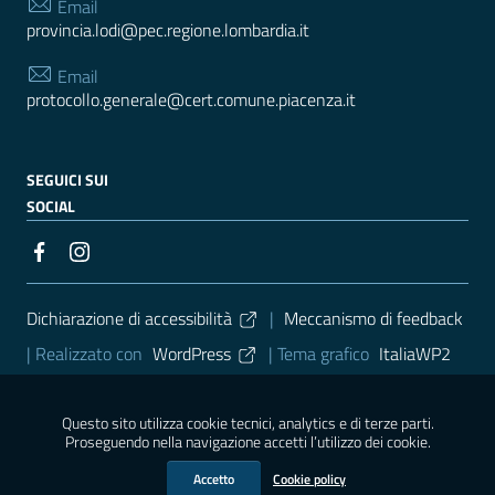
Email
provincia.lodi@pec.regione.lombardia.it
Email
protocollo.generale@cert.comune.piacenza.it
SEGUICI SUI
SOCIAL
Sezione Link Utili
Dichiarazione di accessibilità
|
Meccanismo di feedback
| Realizzato con
WordPress
|
Tema grafico
ItaliaWP2
| Basato sul
Prototipo per siti PA di AgID
Questo sito utilizza cookie tecnici, analytics e di terze parti.
Proseguendo nella navigazione accetti l’utilizzo dei cookie.
Accetto
Cookie policy