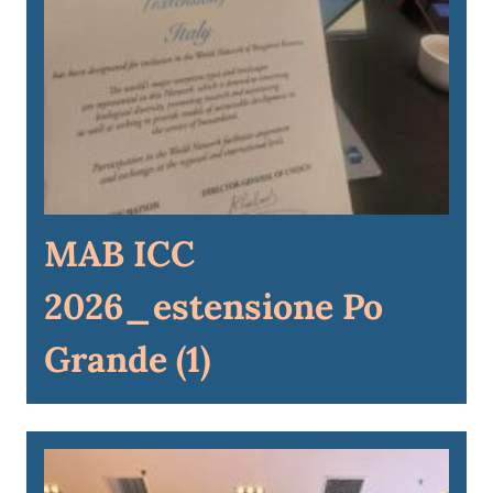
MAB ICC
2026_estensione Po
Grande (1)