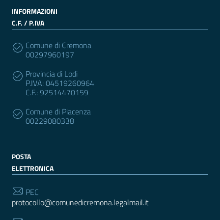
INFORMAZIONI
C.F. / P.IVA
Comune di Cremona
00297960197
Provincia di Lodi
P.IVA: 04519260964
C.F.: 92514470159
Comune di Piacenza
00229080338
POSTA
ELETTRONICA
PEC
protocollo@comunedicremona.legalmail.it