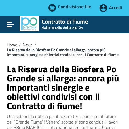
Condivisione file
Accedi
Vai ai contenuti
Contratto di Fiume
Attiva / disattiva la navigazione
Vai al menu di navigazione
della Media Valle del Po
Vai al footer
Home
/
News
/
La Riserva della Biosfera Po Grande si allarga: ancora più
importanti sinergie e obiettivi condivisi con il Contratto di fiume!
La Riserva della Biosfera Po
Grande si allarga: ancora più
importanti sinergie e
obiettivi condivisi con il
Contratto di fiume!
Una splendida notizia per il nostro territorio e per il futuro
del “Grande Fiume”! Venerdì scorso si sono conclusi i lavori
del 38mo MAB ICC – International Co-ordinating Council